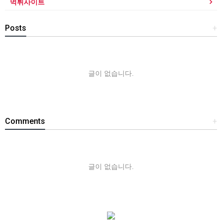
먹튀사이트
Posts
+
글이 없습니다.
Comments
+
글이 없습니다.