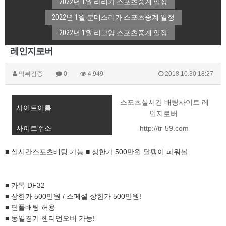
2022년 1월 라리가 스포츠중계 일정
2022년 1월 분데스리가 스포츠중계 일정
2022년 1월 리그앙 스포츠중계 일정
레인지로버
먹튀검증
0
4,949
2018.10.30 18:27
스포츠실시간 배팅사이트 레
사이트이름
인지로버
사이트주소
http://tr-59.com
■ 실시간스포츠배팅 가능 ■ 상한가 500만원 달팽이 파워볼
■ 카톡 DF32
■ 상한가 500만원 / 스페셜 상한가 500만원!
■ 단폴배팅 허용
■ 동일경기 핸디언오버 가능!