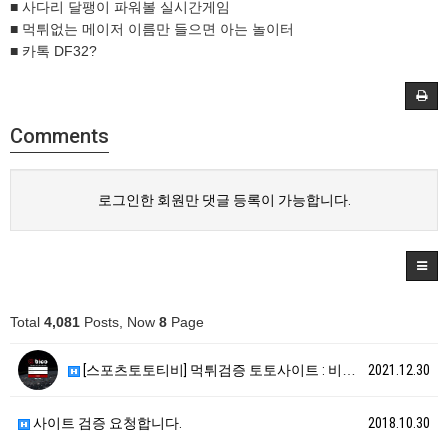
■ 사다리 달팽이 파워볼 실시간게임
■ 먹튀없는 메이저 이름만 들으면 아는 놀이터
■ 카톡 DF32?
Comments
로그인한 회원만 댓글 등록이 가능합니다.
Total
4,081
Posts, Now
8
Page
[스포츠토토티비] 먹튀검증 토토사이트 : 비코 [ ht…
2021.12.30
사이트 검증 요청합니다.
2018.10.30