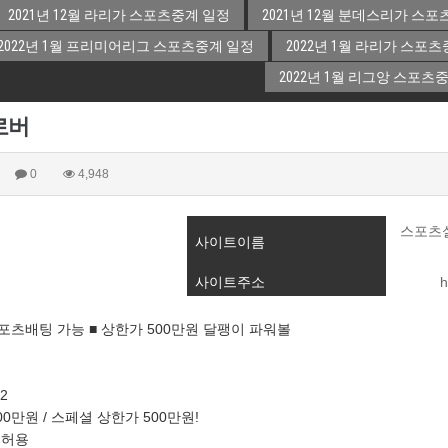
2021년 12월 라리가 스포츠중계 일정
2021년 12월 분데스리가 스
2022년 1월 프리미어리그 스포츠중계 일정
2022년 1월 라리가 스포
2022년 1월 리그앙 스포츠
로버
0
4,948
스포츠실
사이트이름
사이트주소
h
포츠배팅 가능 ■ 상한가 500만원 달팽이 파워볼
2
00만원 / 스페셜 상한가 500만원!
 허용