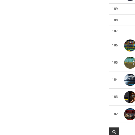
189
188
187
186
185
184
183
182