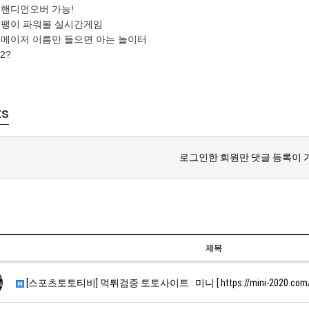
 핸디언오버 가능!
달팽이 파워볼 실시간게임
 메이저 이름만 들으면 아는 놀이터
32?
ts
로그인한 회원만 댓글 등록이 
제목
[스포츠토토티비] 먹튀검증 토토사이트 : 미니 [ https://mini-2020.com/