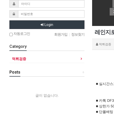
Login
레인지
자동로그인
회원가입
|
정보찾기
먹튀검증
Category
먹튀검증
Posts
+
■ 실시간스
글이 없습니다.
■ 카톡 DF3
■ 상한가 5
■ 단폴배팅