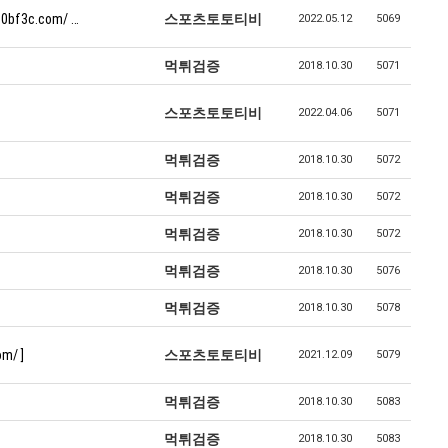
f3c.com/ …
스포츠토토티비
2022.05.12
5069
먹튀검증
2018.10.30
5071
스포츠토토티비
2022.04.06
5071
먹튀검증
2018.10.30
5072
먹튀검증
2018.10.30
5072
먹튀검증
2018.10.30
5072
먹튀검증
2018.10.30
5076
먹튀검증
2018.10.30
5078
/ ]
스포츠토토티비
2021.12.09
5079
먹튀검증
2018.10.30
5083
먹튀검증
2018.10.30
5083