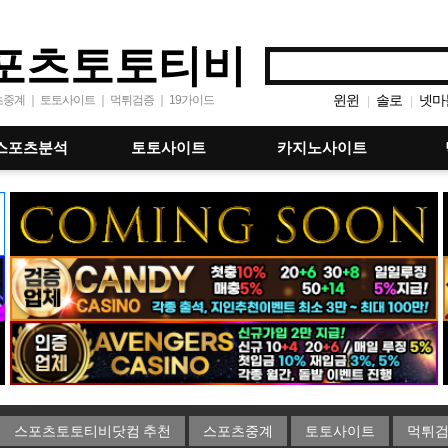
포츠토토티비
윈윈
솔로
넷마
중계 ｜ 토토사이트 ｜ 먹튀검증 ｜ 19가이드
|
|
스포츠분석
토토사이트
카지노사이트
스포츠토토티비닷컴 추천
스포츠중계
토토사이트
먹튀