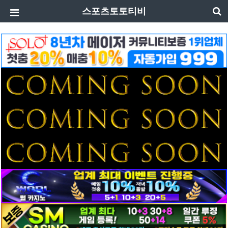
스포츠토토티비