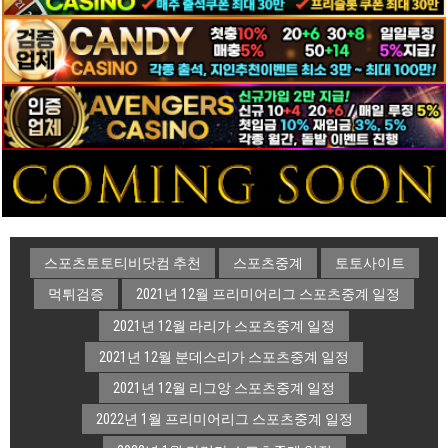
스포츠토토티비닷컴 추천
스포츠중계
토토사이트
먹튀검증
2021년 12월 프리미어리그 스포츠중계 일정
2021년 12월 라리가 스포츠중계 일정
2021년 12월 분데스리가 스포츠중계 일정
2021년 12월 리그앙 스포츠중계 일정
2022년 1월 프리미어리그 스포츠중계 일정