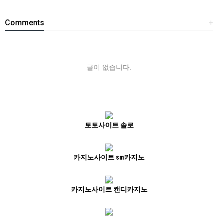
Comments
+
글이 없습니다.
토토사이트 솔로
카지노사이트 sm카지노
카지노사이트 캔디카지노