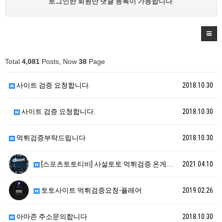
로그인한 회원만 댓글 등록이 가능합니다.
Total
4,081
Posts, Now
38
Page
사이트 검증 요청합니다.
2018.10.30
사이트 검증 요청합니다.
2018.10.30
먹튀검증부탁드립니다
2018.10.30
[스포츠토토티비] 사설토토 먹튀검증 온게임 [ http…
2021.04.10
토토사이트 먹튀검증요청-플레어
2019.02.26
아마존 주소문의합니다
2018.10.30