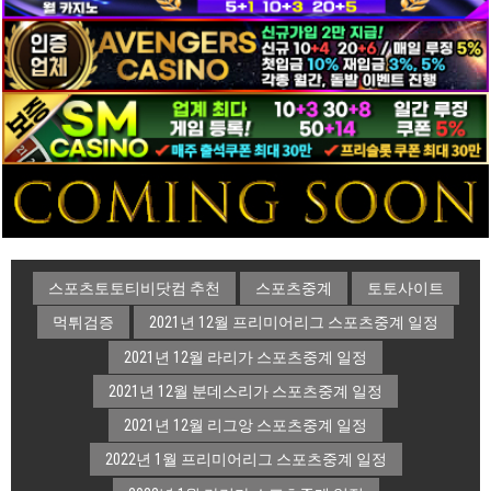
스포츠토토티비닷컴 추천
스포츠중계
토토사이트
먹튀검증
2021년 12월 프리미어리그 스포츠중계 일정
2021년 12월 라리가 스포츠중계 일정
2021년 12월 분데스리가 스포츠중계 일정
2021년 12월 리그앙 스포츠중계 일정
2022년 1월 프리미어리그 스포츠중계 일정