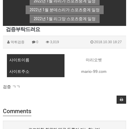
2022년 1월 라리가 스포츠중계 일정
2022년 1월 분데스리가 스포츠중계 일정
2022년 1월 리그앙 스포츠중계 일정
검증부탁드려요
먹튀검증
0
3,019
2018.10.30 18:27
사이트이름
마리오벳
사이트주소
mario-99.com
검증 ㄱㄱ
Comments