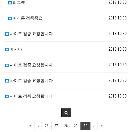
피그렛
2018.10.30
마라톤 검증좀요
2018.10.30
사이트 검증 요청합니다.
2018.10.30
메시아
2018.10.30
사이트 검증 요청합니다.
2018.10.30
사이트 검증 요청합니다.
2018.10.30
사이트 검증 요청합니다.
2018.10.30
26
27
28
29
30