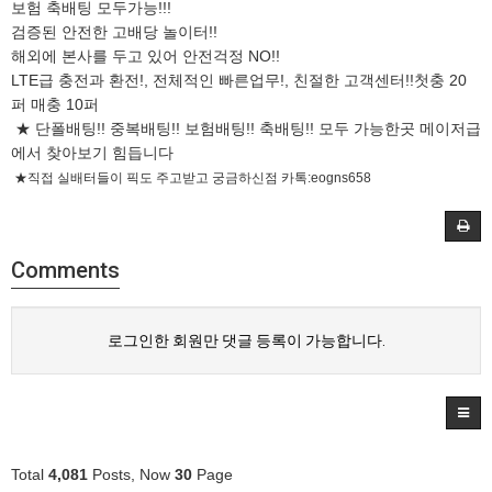
보험 축배팅 모두가능!!!
검증된 안전한 고배당 놀이터!!
해외에 본사를 두고 있어 안전걱정 NO!!
LTE급 충전과 환전!, 전체적인 빠른업무!, 친절한 고객센터!!첫충 20
퍼 매충 10퍼
★ 단폴배팅!! 중복배팅!! 보험배팅!! 축배팅!! 모두 가능한곳 메이저급
에서 찾아보기 힘듭니다
★직접 실배터들이 픽도 주고받고 궁금하신점 카톡:eogns658
Comments
로그인한 회원만 댓글 등록이 가능합니다.
Total
4,081
Posts, Now
30
Page