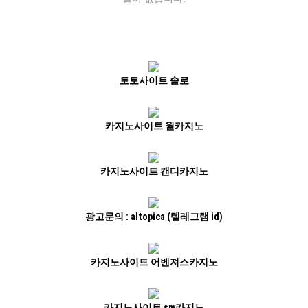
토토사이트 솔로
카지노사이트 월카지노
카지노사이트 캔디카지노
광고문의 : altopica (텔레그램 id)
카지노사이트 어벤져스카지노
카지노사이트 sm카지노