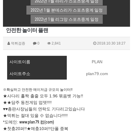
2022년 1월 라리가 스포츠중계 일정
2022년 1월 분데스리가 스포츠중계 일정
2022년 1월 리그앙 스포츠중계 일정
안전한 놀이터 플랜
먹튀검증
0
2,841
2018.10.30 18:27
사이트이름
PLAN
사이트주소
plan79.com
※확실하고 안전한 메이저급 규모의 놀이터!!
★사다리 홀짝 출줄 모두 1.96 묶음벳 가능!!
★★담주 동전게임 업뎃!!!!
♥♥총판사장님들의 연락도 기다리고있습니다
★먹튀는 절대 있을 수 없습니다!!!!!
*도메인:
www.plan79.컴(com)
★첫충20퍼!!★매충10퍼!!단폴 중복