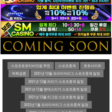
스포츠토토티비닷컴 추천
스포츠중계
토토사이트
먹튀검증
2021년 12월 프리미어리그 스포츠중계 일정
2021년 12월 라리가 스포츠중계 일정
2021년 12월 분데스리가 스포츠중계 일정
2021년 12월 리그앙 스포츠중계 일정
2022년 1월 프리미어리그 스포츠중계 일정