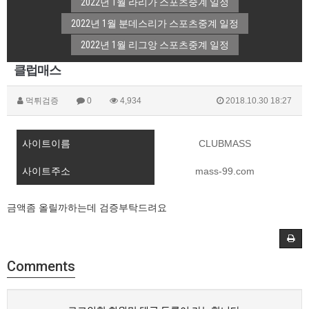
2022년 1월 라리가 스포츠중계 일정
2022년 1월 분데스리가 스포츠중계 일정
2022년 1월 리그앙 스포츠중계 일정
클럽매스
먹튀검증
0
4,934
2018.10.30 18:27
사이트이름
CLUBMASS
사이트주소
mass-99.com
금액좀 올릴까하는데 검증부탁드려요
Comments