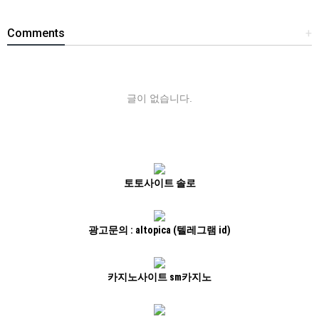
Comments
+
글이 없습니다.
토토사이트 솔로
광고문의 : altopica (텔레그램 id)
카지노사이트 sm카지노