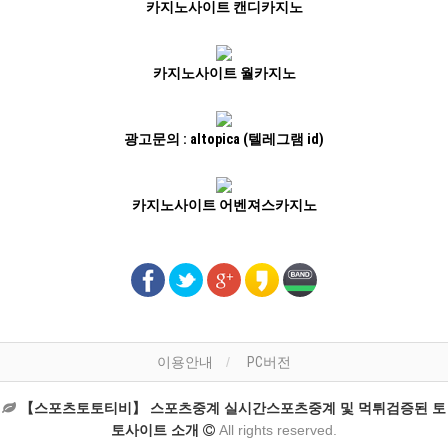
카지노사이트 캔디카지노
카지노사이트 월카지노
광고문의 : altopica (텔레그램 id)
카지노사이트 어벤져스카지노
이용안내
PC버전
【스포츠토토티비】 스포츠중계 실시간스포츠중계 및 먹튀검증된 토
토사이트 소개
All rights reserved.