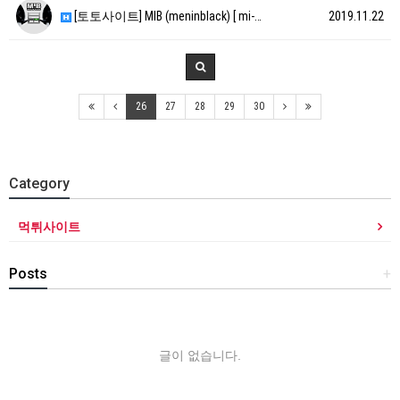
[토토사이트] MIB (meninblack) [ mi-…
2019.11.22
26
27
28
29
30
Category
먹튀사이트
Posts
+
글이 없습니다.