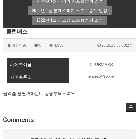
2022년 1월 라리가 스포츠중계 일정
2022년 1월 분데스리가 스포츠중계 일정
2022년 1월 리그앙 스포츠중계 일정
클럽매스
먹튀검증
0
4,936
2018.10.30 18:27
사이트이름
CLUBMASS
사이트주소
mass-99.com
금액좀 올릴까하는데 검증부탁드려요
Comments