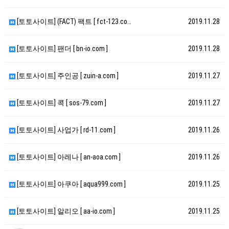
[토토사이트] (FACT) 팩트 [ fct-123.co…
2019.11.28
[토토사이트] 팬더 [ bn-io.com ]
2019.11.28
[토토사이트] 주인공 [ zuin-a.com ]
2019.11.27
[토토사이트] 콕 [ sos-79.com ]
2019.11.27
[토토사이트] 사업가 [ rd-11.com ]
2019.11.26
[토토사이트] 아레나 [ an-aoa.com ]
2019.11.26
[토토사이트] 아쿠아 [ aqua999.com ]
2019.11.25
[토토사이트] 알리오 [ aa-io.com ]
2019.11.25