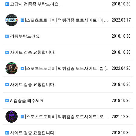
고담시 검증좀 부탁드려요...
2018.10.30
[스포츠토토티비] 먹튀검증 토토사이트 : 에이스 [ h…
2022.03.17
검증부탁드려요
2018.10.30
사이트 검증 요청합니다.
2018.10.30
[스포츠토토티비] 먹튀검증 토토사이트 : 썸 [ htt…
2022.04.26
사이트 검증 요청합니다.
2018.10.30
A 검증좀 해주세요
2018.10.30
[스포츠토토티비] 먹튀검증 토토사이트 : 오징어게임 […
2021.12.30
사이트 검증 요청합니다.
2018.10.30