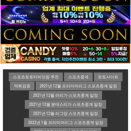
스포츠토토티비닷컴 추천
스포츠중계
토토사이트
먹튀검증
2021년 12월 프리미어리그 스포츠중계 일정
2021년 12월 라리가 스포츠중계 일정
2021년 12월 분데스리가 스포츠중계 일정
2021년 12월 리그앙 스포츠중계 일정
2022년 1월 프리미어리그 스포츠중계 일정