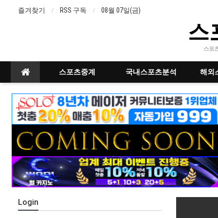
즐겨찾기
RSS 구독
08월 07일(금)
스
스포츠
스포츠중계
국내스포츠분석
해외
Login