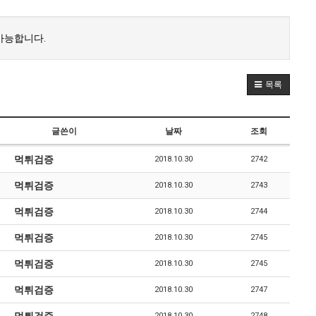
가능합니다.
목록
글쓴이
날짜
조회
먹튀검증
2018.10.30
2742
먹튀검증
2018.10.30
2743
먹튀검증
2018.10.30
2744
먹튀검증
2018.10.30
2745
먹튀검증
2018.10.30
2745
먹튀검증
2018.10.30
2747
먹튀검증
2018.10.30
2748