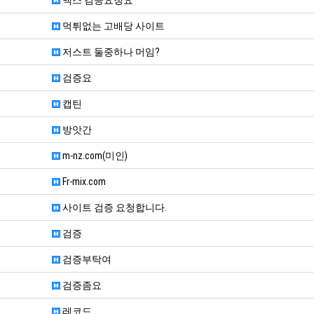
먹튀없는 고배당 사이트
저스트 둘중하나 머임?
검증요
캡틴
방앗간
m-nz.com(미인)
Fr-mix.com
사이트 검증 요청합니다.
검증
검증부탁여
검증좀요
레코드