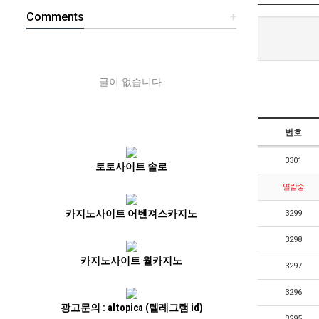
Comments
+
글이 없습니다.
번호
3301
토토사이트 솔로
열람중
카지노사이트 어벤져스카지노
3299
3298
카지노사이트 월카지노
3297
3296
광고문의 : altopica (텔레그램 id)
3295