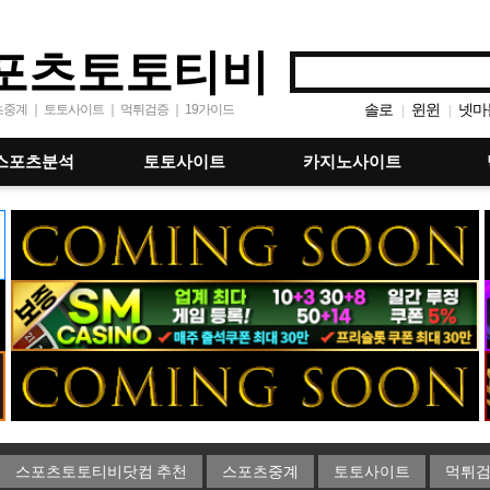
포츠토토티비
솔로
윈윈
넷마
중계 ｜ 토토사이트 ｜ 먹튀검증 ｜ 19가이드
|
|
스포츠분석
토토사이트
카지노사이트
스포츠토토티비닷컴 추천
스포츠중계
토토사이트
먹튀