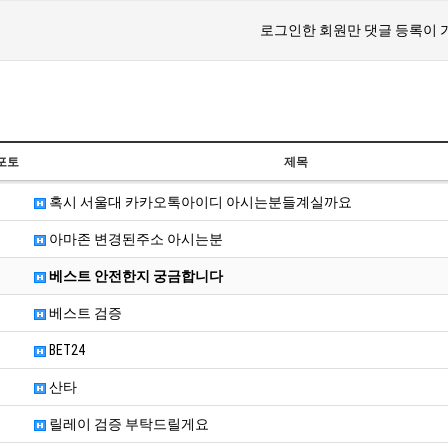
로그인한 회원만 댓글 등록이 
포토
제목
혹시 서울대 카카오톡아이디 아시는분들계실까요
아마존 변경된주소 아시는분
베스트 안전한지 궁금합니다
베스트 검증
BET24
산타
릴레이 검증 부탁드릴게요