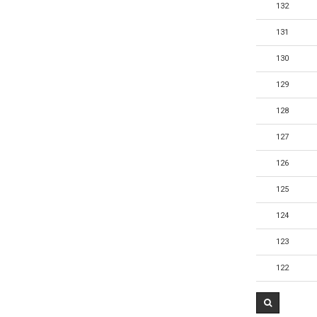
132
131
130
129
128
127
126
125
124
123
122