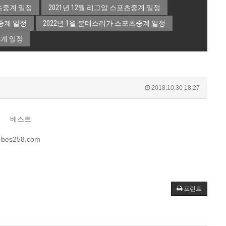
포츠중계 일정
2021년 12월 리그앙 스포츠중계 일정
츠중계 일정
2022년 1월 분데스리가 스포츠중계 일정
중계 일정
2018.10.30 18:27
베스트
bes258.com
프린트