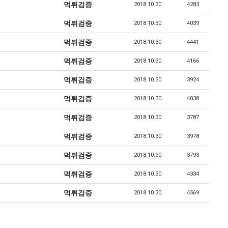
먹튀검증
2018.10.30
4283
먹튀검증
2018.10.30
4039
먹튀검증
2018.10.30
4441
먹튀검증
2018.10.30
4166
먹튀검증
2018.10.30
3924
먹튀검증
2018.10.30
4038
먹튀검증
2018.10.30
3787
먹튀검증
2018.10.30
3978
먹튀검증
2018.10.30
3793
먹튀검증
2018.10.30
4334
먹튀검증
2018.10.30
4569