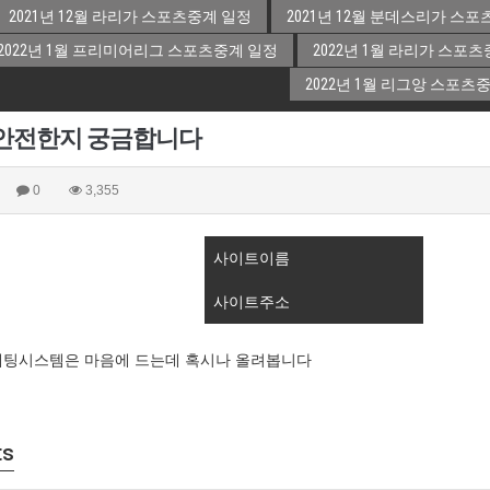
2021년 12월 라리가 스포츠중계 일정
2021년 12월 분데스리가 스
2022년 1월 프리미어리그 스포츠중계 일정
2022년 1월 라리가 스포
2022년 1월 리그앙 스포츠
안전한지 궁금합니다
0
3,355
사이트이름
사이트주소
배팅시스템은 마음에 드는데 혹시나 올려봅니다
ts