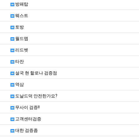
방패탑
웨스트
토방
월드맵
리드벳
타잔
설국 현 할로나 검증점
역삼
도날드덕 안전한가요?
무사이 검증!!
고객센터검증
대한 검증좀