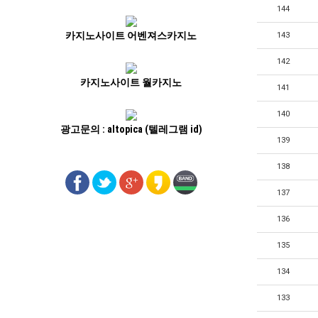
144
카지노사이트 어벤져스카지노
143
142
카지노사이트 월카지노
141
140
광고문의 : altopica (텔레그램 id)
139
138
137
136
135
134
133