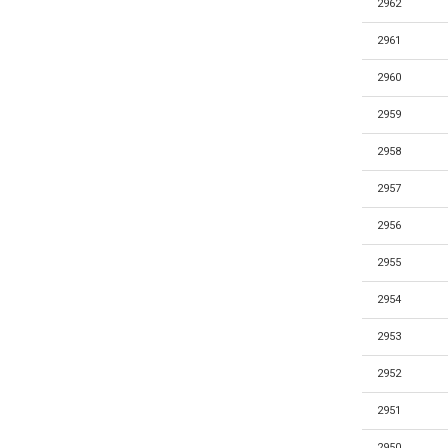
2962
2961
2960
2959
2958
2957
2956
2955
2954
2953
2952
2951
2950