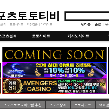
포츠토토티비
넷마블
솔로
윈
중계 ｜ 토토사이트 ｜ 먹튀검증 ｜ 19가이드
|
|
스포츠분석
토토사이트
카지노사이트
스포츠토토티비닷컴 추천
스포츠중계
토토사이트
먹튀