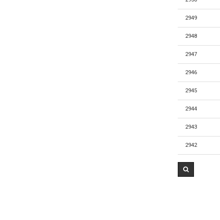
2949
2948
2947
2946
2945
2944
2943
2942