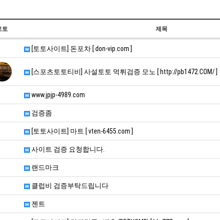
포토
제목
[토토사이트] 돈포차 [ don-vip.com ]
[스포츠토토티비] 사설토토 먹튀검증 모노 [ http://pb1472.COM/ ]
www.jpjp-4989.com
검증좀
[토토사이트] 마트 [ vten-6455.com ]
사이트 검증 요청합니다.
랜드마크
클럽비 검증부탁드립니다
젠트