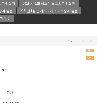
포츠중계 일정
2021년 12월 리그앙 스포츠중계 일정
츠중계 일정
2022년 1월 분데스리가 스포츠중계 일정
중계 일정
2018.10.30 18:27
1,179
1,119
궁전
hk-kbs.com