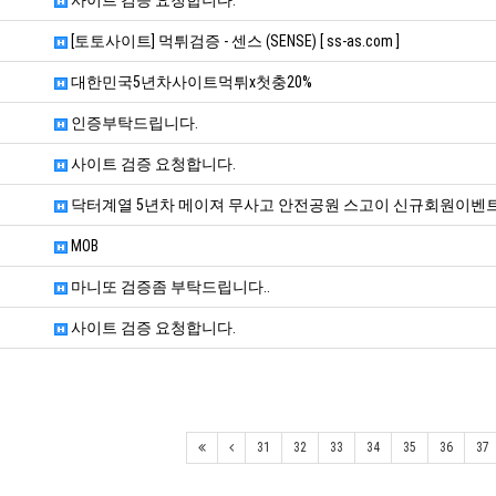
사이트 검증 요청합니다.
[토토사이트] 먹튀검증 - 센스 (SENSE) [ ss-as.com ]
대한민국5년차사이트먹튀x첫충20%
인증부탁드립니다.
사이트 검증 요청합니다.
닥터계열 5년차 메이져 무사고 안전공원 스고이 신규회원이벤
MOB
마니또 검증좀 부탁드립니다..
사이트 검증 요청합니다.
31
32
33
34
35
36
37