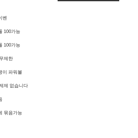
이벤
 100가능
 100가능
 무제한
팽이 파워볼
 제제 없습니다
음
에 묶음가능