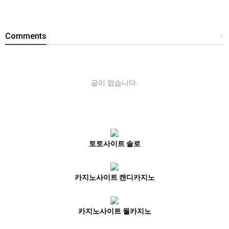
Comments
+
글이 없습니다.
토토사이트 솔로
카지노사이트 캔디카지노
카지노사이트 월카지노