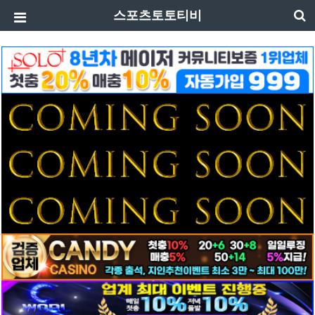
스포츠토토티비