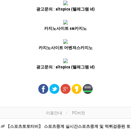
광고문의 : altopica (텔레그램 id)
카지노사이트 sm카지노
카지노사이트 어벤져스카지노
광고문의 : altopica (텔레그램 id)
이용안내
PC버전
【스포츠토토티비】 스포츠중계 실시간스포츠중계 및 먹튀검증된 토