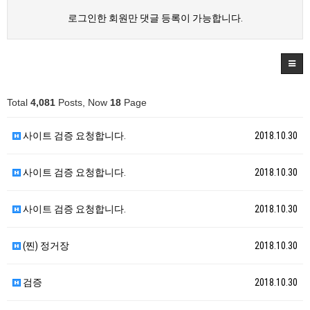
로그인한 회원만 댓글 등록이 가능합니다.
Total
4,081
Posts, Now
18
Page
사이트 검증 요청합니다.
2018.10.30
사이트 검증 요청합니다.
2018.10.30
사이트 검증 요청합니다.
2018.10.30
(찐) 정거장
2018.10.30
검증
2018.10.30