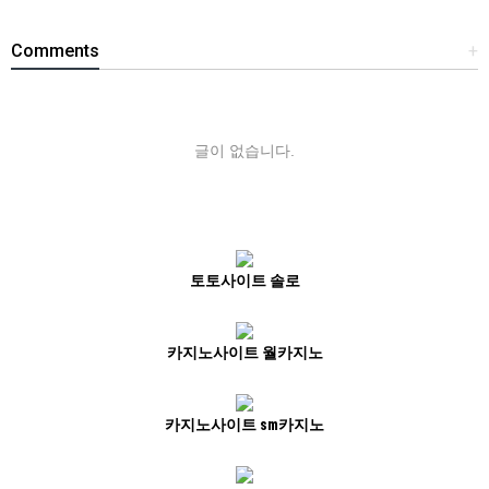
Comments
+
글이 없습니다.
토토사이트 솔로
카지노사이트 월카지노
카지노사이트 sm카지노