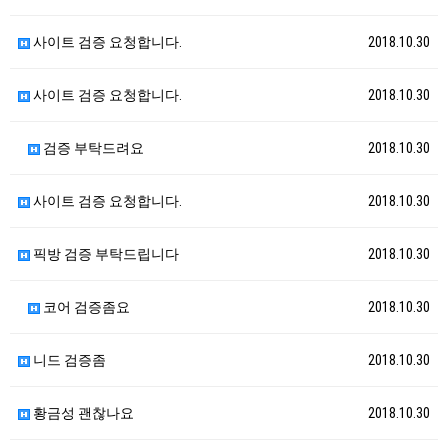
사이트 검증 요청합니다.
2018.10.30
사이트 검증 요청합니다.
2018.10.30
검증 부탁드려요
2018.10.30
사이트 검증 요청합니다.
2018.10.30
픽방 검증 부탁드립니다
2018.10.30
코어 검증좀요
2018.10.30
니드 검증좀
2018.10.30
황금성 괜찮나요
2018.10.30