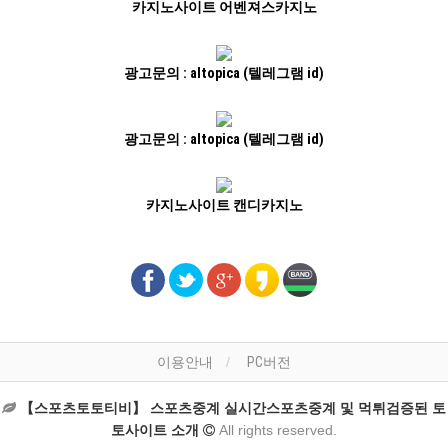
카지노사이트 어벤져스카지노
광고문의 : altopica (텔레그램 id)
광고문의 : altopica (텔레그램 id)
카지노사이트 캔디카지노
이용안내
PC버전
【스포츠토토티비】 스포츠중계 실시간스포츠중계 및 먹튀검증된 토
토사이트 소개
All rights reserved.