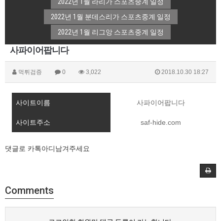
2022년 1월 라리가 스포츠중계 일정
2022년 1월 분데스리가 스포츠중계 일정
2022년 1월 리그앙 스포츠중계 일정
사파이어팝니다
먹튀검증
0
3,022
2018.10.30 18:27
사이트이름
사파이어팝니다
사이트주소
saf-hide.com
댓글로 카톡아디남겨주세요
Comments