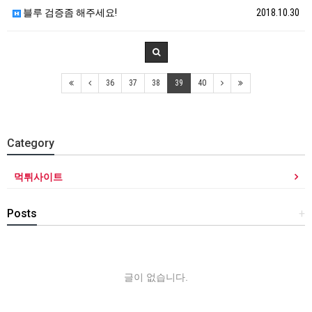
블루 검증좀 해주세요!
2018.10.30
36
37
38
39
40
Category
먹튀사이트
Posts
+
글이 없습니다.