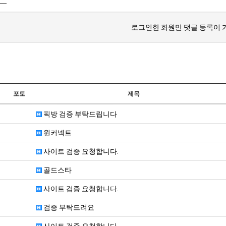
로그인한 회원만 댓글 등록이 
포토
제목
픽방 검증 부탁드립니다
원커넥트
사이트 검증 요청합니다.
골드스타
사이트 검증 요청합니다.
검증 부탁드려요
사이트 검증 요청합니다.