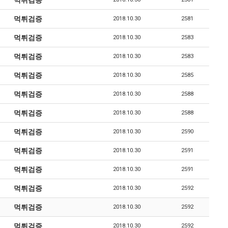
먹튀검증
2018.10.30
2581
먹튀검증
2018.10.30
2583
먹튀검증
2018.10.30
2583
먹튀검증
2018.10.30
2585
먹튀검증
2018.10.30
2588
먹튀검증
2018.10.30
2588
먹튀검증
2018.10.30
2590
먹튀검증
2018.10.30
2591
먹튀검증
2018.10.30
2591
먹튀검증
2018.10.30
2592
먹튀검증
2018.10.30
2592
먹튀검증
2018.10.30
2592