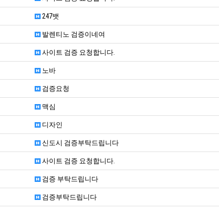
247뱃
발렌티노 검증이네여
사이트 검증 요청합니다.
노바
검증요청
맥심
디자인
신도시 검증부탁드립니다
사이트 검증 요청합니다.
검증 부탁드립니다
검증부탁드립니다