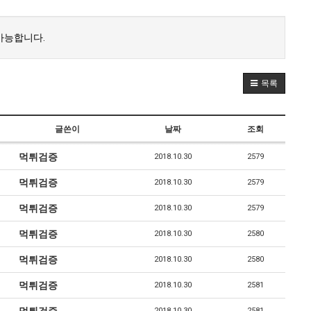
가능합니다.
목록
글쓴이
날짜
조회
먹튀검증
2018.10.30
2579
먹튀검증
2018.10.30
2579
먹튀검증
2018.10.30
2579
먹튀검증
2018.10.30
2580
먹튀검증
2018.10.30
2580
먹튀검증
2018.10.30
2581
먹튀검증
2018.10.30
2581