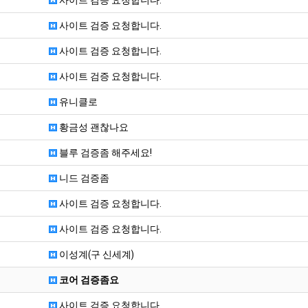
사이트 검증 요청합니다.
사이트 검증 요청합니다.
사이트 검증 요청합니다.
유니클로
황금성 괜찮나요
블루 검증좀 해주세요!
니드 검증좀
사이트 검증 요청합니다.
사이트 검증 요청합니다.
이성계(구 신세계)
코어 검증좀요
사이트 검증 요청합니다.