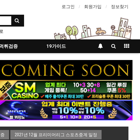
로그인
회원가입
정보찾기
로
먹튀검증
19가이드
검증
2021년 12월 프리미어리그 스포츠중계 일정