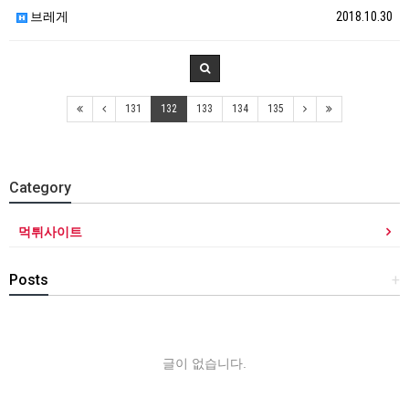
브레게
2018.10.30
131
132
133
134
135
Category
먹튀사이트
Posts
+
글이 없습니다.