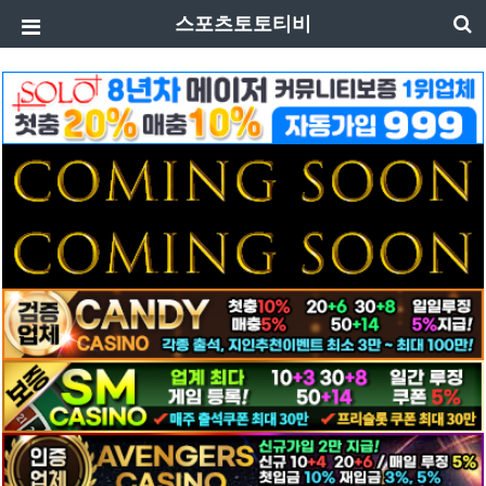
스포츠토토티비