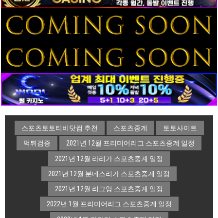
스포츠토토티비닷컴 추천
스포츠중계
토토사이트
먹튀검증
2021년 12월 프리미어리그 스포츠중계 일정
2021년 12월 라리가 스포츠중계 일정
2021년 12월 분데스리가 스포츠중계 일정
2021년 12월 리그앙 스포츠중계 일정
2022년 1월 프리미어리그 스포츠중계 일정