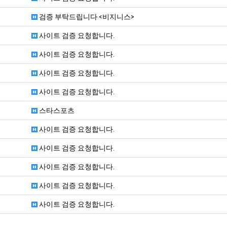
검증 부탁드립니다 <비지니스>
사이트 검증 요청합니다.
사이트 검증 요청합니다.
사이트 검증 요청합니다.
사이트 검증 요청합니다.
스타스포츠
사이트 검증 요청합니다.
사이트 검증 요청합니다.
사이트 검증 요청합니다.
사이트 검증 요청합니다.
사이트 검증 요청합니다.