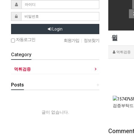
Login
윌
자동로그인
회원가입
|
정보찾기
먹튀검증
Category
먹튀검증
Posts
+
검증부탁드
글이 없습니다.
Commen