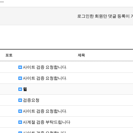
로그인한 회원만 댓글 등록이 
포토
제목
사이트 검증 요청합니다.
사이트 검증 요청합니다.
윌
검증요청
사이트 검증 요청합니다.
사계절 검증 부탁드립니다
사이트 검증 요청합니다.