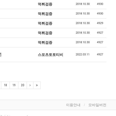
먹튀검증
2018.10.30
4930
먹튀검증
2018.10.30
4930
먹튀검증
2018.10.30
4929
먹튀검증
2018.10.30
4927
먹튀검증
2018.10.30
4927
]
스포츠토토티비
2022.03.11
4927
18
19
20
이용안내
모바일버전