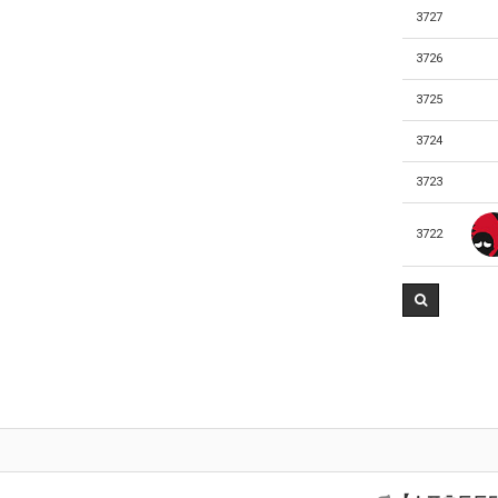
3727
3726
3725
3724
3723
3722