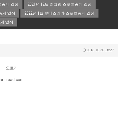
포츠중계 일정
2021년 12월 리그앙 스포츠중계 일정
츠중계 일정
2022년 1월 분데스리가 스포츠중계 일정
중계 일정
2018.10.30 18:27
오로라
arr-road.com