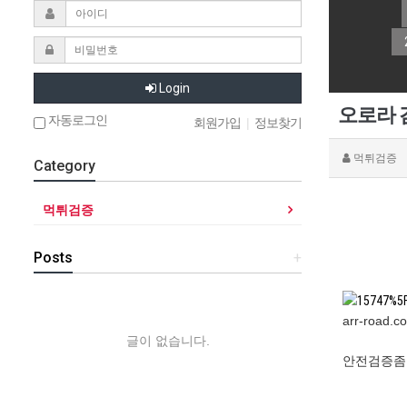
Login
오로라
자동로그인
회원가입
|
정보찾기
먹튀검증
Category
먹튀검증
Posts
+
arr-road.c
글이 없습니다.
안전검증