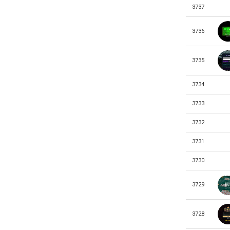
3737
3736
3735
3734
3733
3732
3731
3730
3729
3728