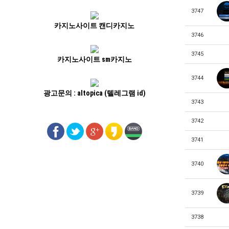
3747
카지노사이트 캔디카지노
3746
3745
카지노사이트 sm카지노
3744
광고문의 : altopica (텔레그램 id)
3743
3742
3741
3740
3739
3738