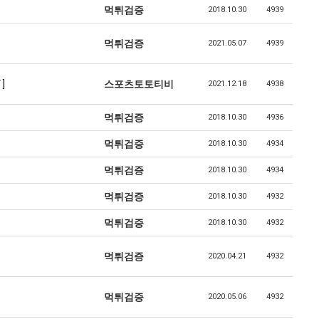
먹튀검증
2018.10.30
4939
먹튀검증
2021.05.07
4939
]
스포츠토토티비
2021.12.18
4938
먹튀검증
2018.10.30
4936
먹튀검증
2018.10.30
4934
먹튀검증
2018.10.30
4934
먹튀검증
2018.10.30
4932
먹튀검증
2018.10.30
4932
먹튀검증
2020.04.21
4932
먹튀검증
2020.05.06
4932