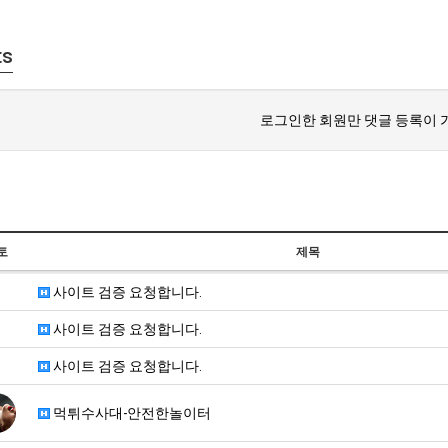
ts
로그인한 회원만 댓글 등록이 
토
제목
사이트 검증 요청합니다.
사이트 검증 요청합니다.
사이트 검증 요청합니다.
먹튀수사대-안전한놀이터