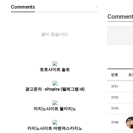
Comments
+
Commen
글이 없습니다.
토토사이트 솔로
번호
포
3751
광고문의 : altopica (텔레그램 id)
3750
카지노사이트 월카지노
3749
3748
카지노사이트 어벤져스카지노