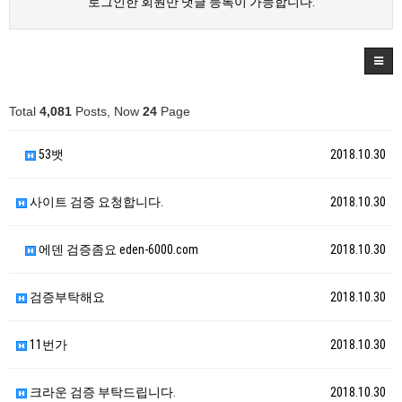
로그인한 회원만 댓글 등록이 가능합니다.
Total
4,081
Posts, Now
24
Page
53뱃
2018.10.30
사이트 검증 요청합니다.
2018.10.30
에덴 검증좀요 eden-6000.com
2018.10.30
검증부탁해요
2018.10.30
11번가
2018.10.30
크라운 검증 부탁드립니다.
2018.10.30