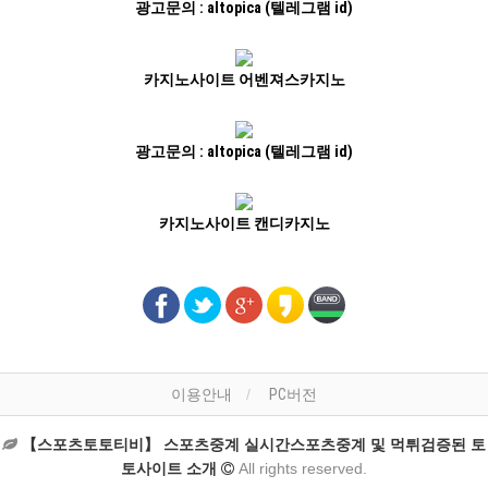
광고문의 : altopica (텔레그램 id)
카지노사이트 어벤져스카지노
광고문의 : altopica (텔레그램 id)
카지노사이트 캔디카지노
이용안내
PC버전
【스포츠토토티비】 스포츠중계 실시간스포츠중계 및 먹튀검증된 토
토사이트 소개
All rights reserved.