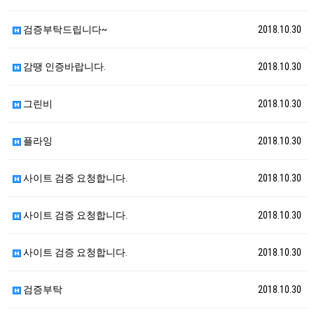
검증부탁드립니다~
2018.10.30
감땡 인증바랍니다.
2018.10.30
그린비
2018.10.30
플라잉
2018.10.30
사이트 검증 요청합니다.
2018.10.30
사이트 검증 요청합니다.
2018.10.30
사이트 검증 요청합니다.
2018.10.30
검증부탁
2018.10.30