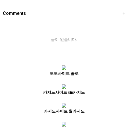
Comments
+
글이 없습니다.
토토사이트 솔로
카지노사이트 sm카지노
카지노사이트 월카지노