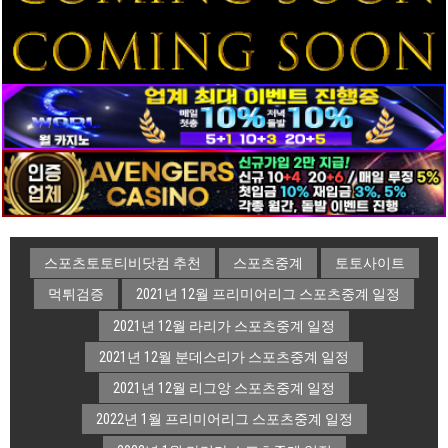
스포츠토토티비닷컴 추천
스포츠중계
토토사이트
먹튀검증
2021년 12월 프리미어리그 스포츠중계 일정
2021년 12월 라리가 스포츠중계 일정
2021년 12월 분데스리가 스포츠중계 일정
2021년 12월 리그앙 스포츠중계 일정
2022년 1월 프리미어리그 스포츠중계 일정