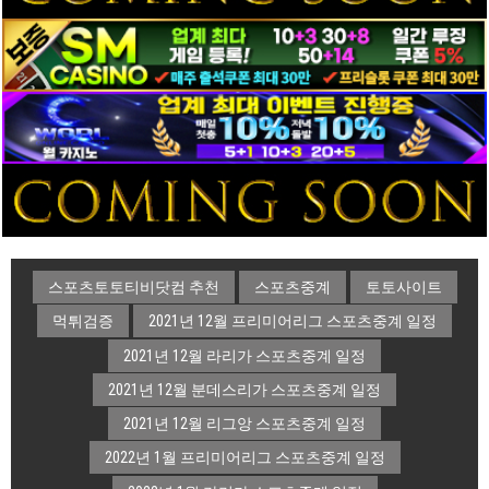
스포츠토토티비닷컴 추천
스포츠중계
토토사이트
먹튀검증
2021년 12월 프리미어리그 스포츠중계 일정
2021년 12월 라리가 스포츠중계 일정
2021년 12월 분데스리가 스포츠중계 일정
2021년 12월 리그앙 스포츠중계 일정
2022년 1월 프리미어리그 스포츠중계 일정