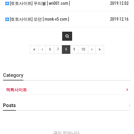
[토토사이트] 우리볼 [ wri001.com ]
2019.12.02
[토토사이트] 모던 [ monk-v5.com ]
2019.12.16
6
7
8
9
10
Category
먹튀사이트
Posts
+
글이 없습니다.