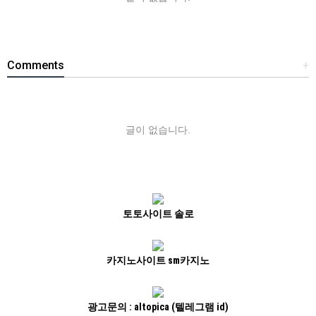
Comments
+
글이 없습니다.
토토사이트 솔로
카지노사이트 sm카지노
광고문의 : altopica (텔레그램 id)