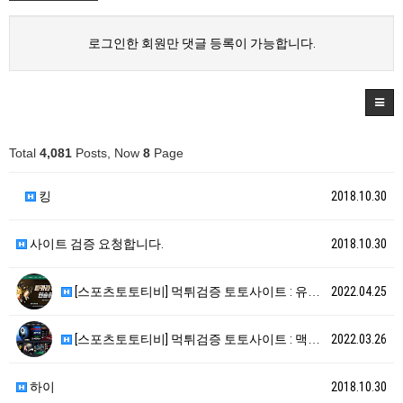
로그인한 회원만 댓글 등록이 가능합니다.
Total
4,081
Posts, Now
8
Page
킹
2018.10.30
사이트 검증 요청합니다.
2018.10.30
[스포츠토토티비] 먹튀검증 토토사이트 : 유로스타 [ …
2022.04.25
[스포츠토토티비] 먹튀검증 토토사이트 : 맥스벳 [ h…
2022.03.26
하이
2018.10.30