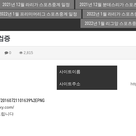
2021년 12월 라리가 스포츠중계 일정
2021년 12월 분데스리가 스
2022년 1월 프리미어리그 스포츠중계 일정
2022년 1월 라리가 스포
2022년 1월 리그앙 스포츠
검증
0
2,815
사이트이름
사이트주소
htt
sky.com/
드립니다