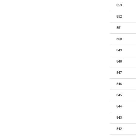
853
852
851
850
849
848
847
846
845
844
843
842