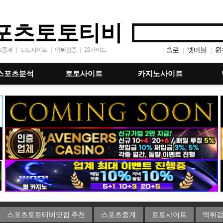
포츠토토티비
솔로
넷마블
윈
중계 ｜ 토토사이트 ｜ 먹튀검증 ｜ 19가이드
|
|
스포츠분석
토토사이트
카지노사이트
스포츠토토티비닷컴 추천
스포츠중계
토토사이트
먹튀