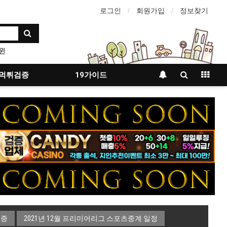
로그인
회원가입
정보찾기
윈
먹튀검증
19가이드
검증
2021년 12월 프리미어리그 스포츠중계 일정