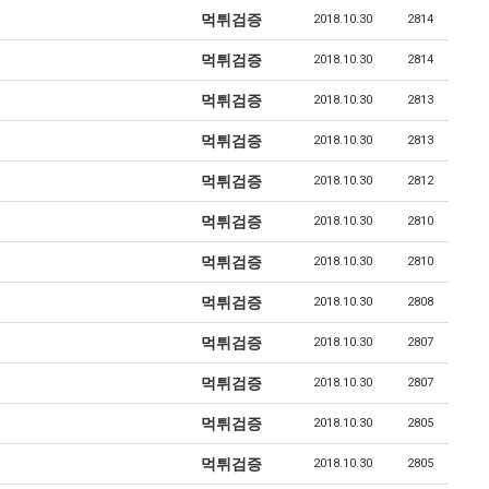
먹튀검증
2018.10.30
2814
먹튀검증
2018.10.30
2814
먹튀검증
2018.10.30
2813
먹튀검증
2018.10.30
2813
먹튀검증
2018.10.30
2812
먹튀검증
2018.10.30
2810
먹튀검증
2018.10.30
2810
먹튀검증
2018.10.30
2808
먹튀검증
2018.10.30
2807
먹튀검증
2018.10.30
2807
먹튀검증
2018.10.30
2805
먹튀검증
2018.10.30
2805