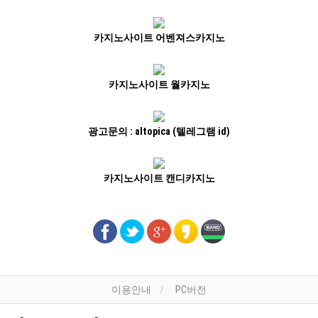
카지노사이트 어벤져스카지노
카지노사이트 월카지노
광고문의 : altopica (텔레그램 id)
카지노사이트 캔디카지노
이용안내
PC버전