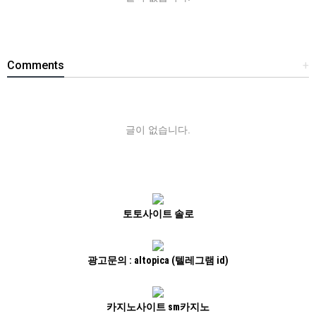
Comments
+
글이 없습니다.
토토사이트 솔로
광고문의 : altopica (텔레그램 id)
카지노사이트 sm카지노