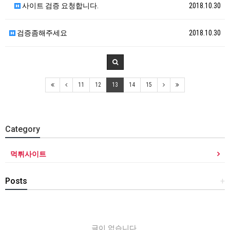
사이트 검증 요청합니다.
2018.10.30
검증좀해주세요
2018.10.30
11
12
13
14
15
Category
먹튀사이트
Posts
+
글이 없습니다.