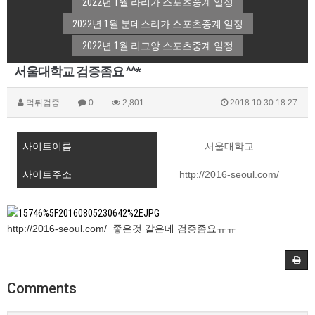
2022년 1월 라리가 스포츠중계 일정
2022년 1월 분데스리가 스포츠중계 일정
2022년 1월 리그앙 스포츠중계 일정
서울대학교 검증좀요 ^^*
먹튀검증
0
2,801
2018.10.30 18:27
사이트이름
서울대학교
사이트주소
http://2016-seoul.com/
http://2016-seoul.com/ 좋은것 같은데 검증좀요ㅠㅠ
Comments