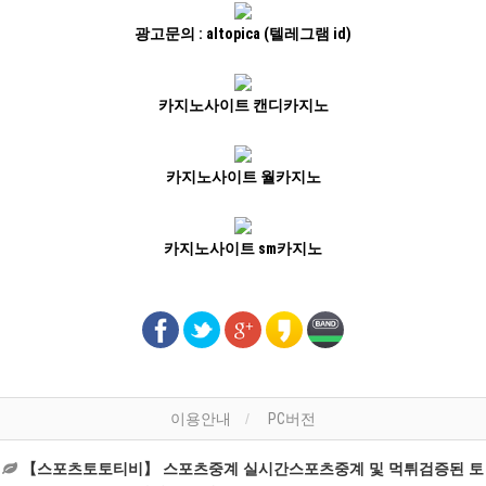
광고문의 : altopica (텔레그램 id)
카지노사이트 캔디카지노
카지노사이트 월카지노
카지노사이트 sm카지노
이용안내
PC버전
【스포츠토토티비】 스포츠중계 실시간스포츠중계 및 먹튀검증된 토