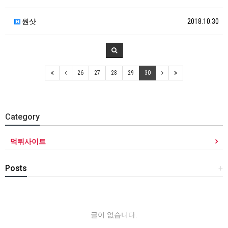
원샷
2018.10.30
26
27
28
29
30
Category
먹튀사이트
Posts
+
글이 없습니다.