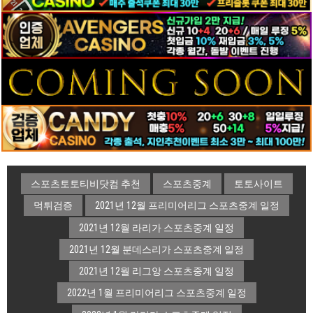
스포츠토토티비닷컴 추천
스포츠중계
토토사이트
먹튀검증
2021년 12월 프리미어리그 스포츠중계 일정
2021년 12월 라리가 스포츠중계 일정
2021년 12월 분데스리가 스포츠중계 일정
2021년 12월 리그앙 스포츠중계 일정
2022년 1월 프리미어리그 스포츠중계 일정