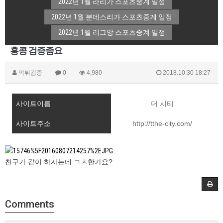
2022년 1월 라리가 스포츠중계 일정
2022년 1월 분데스리가 스포츠중계 일정
2022년 1월 리그앙 스포츠중계 일정
홍콩 검증좀요
먹튀검증
0
4,980
2018.10.30 18:27
사이트이름
더 시티
사이트주소
http://tthe-city.com/
친구가 같이 하자는데 ㄱㅊ한가요?
Comments