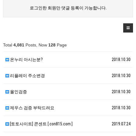
로그인한 회원만 댓글 등록이 가능합니다.
Total
4,081
Posts, Now
128
Page
온누리 아시는분?
2018.10.30
리플레이 주소변경
2018.10.30
올인검증
2018.10.30
제우스 검증 부탁드려요
2018.10.30
[토토사이트] 콘센트 [ con815.com ]
2019.07.24