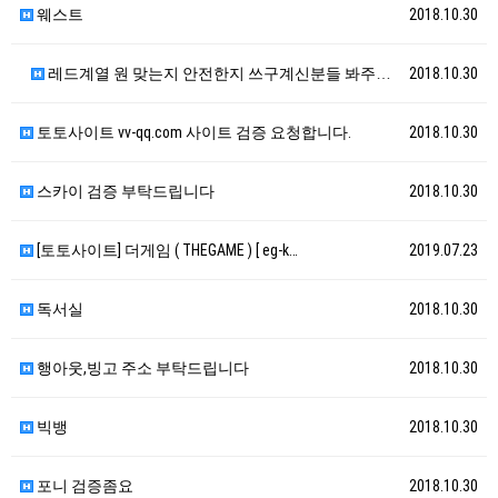
웨스트
2018.10.30
레드계열 원 맞는지 안전한지 쓰구계신분들 봐주세요
2018.10.30
토토사이트 vv-qq.com 사이트 검증 요청합니다.
2018.10.30
스카이 검증 부탁드립니다
2018.10.30
[토토사이트] 더게임 ( THEGAME ) [ eg-k…
2019.07.23
독서실
2018.10.30
행아웃,빙고 주소 부탁드립니다
2018.10.30
빅뱅
2018.10.30
포니 검증좀요
2018.10.30