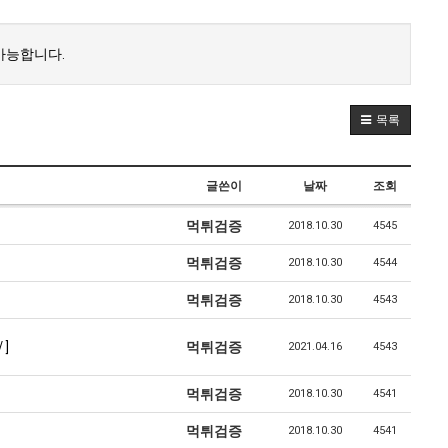
가능합니다.
목록
글쓴이
날짜
조회
먹튀검증
2018.10.30
4545
먹튀검증
2018.10.30
4544
먹튀검증
2018.10.30
4543
 ]
먹튀검증
2021.04.16
4543
먹튀검증
2018.10.30
4541
먹튀검증
2018.10.30
4541