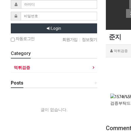
Login
준지
자동로그인
회원가입
|
정보찾기
먹튀검증
Category
먹튀검증
Posts
+
검증부탁드
글이 없습니다.
Commen