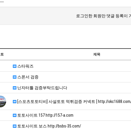
로그인한 회원만 댓글 등록이 
포토
제목
스타워즈
스폰서 검증
닌자터틀 검증부탁드립니다
[스포츠토토티비] 사설토토 먹튀검증 커넥트 [ http://okc1688.com/
토토사이트 157 http://157-a.com
토토사이트 보스 http://bsbs-35.com/