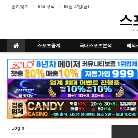
즐겨찾기
RSS 구독
08월 07일(금)
스
스포츠
스포츠중계
국내스포츠분석
해외
Login