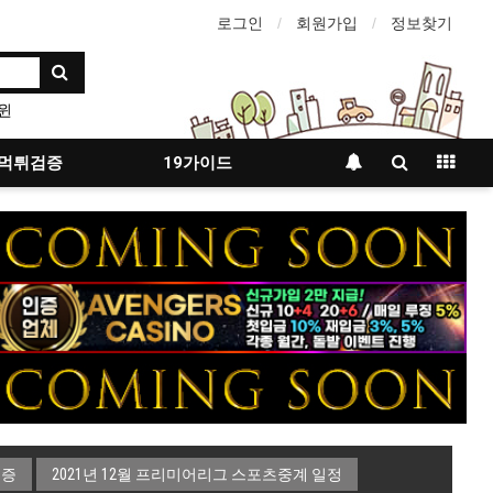
로그인
회원가입
정보찾기
윈
먹튀검증
19가이드
검증
2021년 12월 프리미어리그 스포츠중계 일정