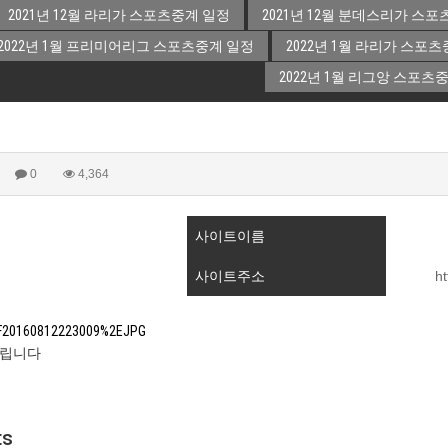
2021년 12월 라리가 스포츠중계 일정
2021년 12월 분데스리가 스
2022년 1월 프리미어리그 스포츠중계 일정
2022년 1월 라리가 스포
2022년 1월 리그앙 스포츠
0
4,364
사이트이름
사이트주소
ht
립니다
ts