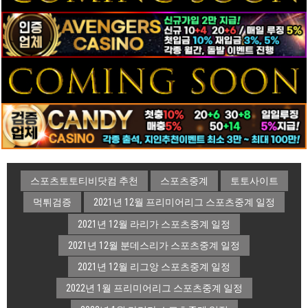
스포츠토토티비닷컴 추천
스포츠중계
토토사이트
먹튀검증
2021년 12월 프리미어리그 스포츠중계 일정
2021년 12월 라리가 스포츠중계 일정
2021년 12월 분데스리가 스포츠중계 일정
2021년 12월 리그앙 스포츠중계 일정
2022년 1월 프리미어리그 스포츠중계 일정