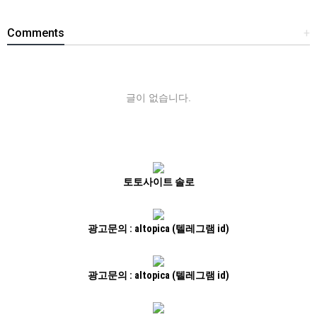
Comments
+
글이 없습니다.
토토사이트 솔로
광고문의 : altopica (텔레그램 id)
광고문의 : altopica (텔레그램 id)