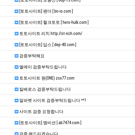
[토토사이트] 팬더 [ bn-io.com ]
[토토사이트] 헐크토토 [ hero-hulk.com ]
토토사이트 리치 http://st-rich.com/
[토토사이트] 딥스 [ dep-40.com ]
검증부탁해요
엘에이 검증부탁드립니다
토토사이트 원(ONE) zsx77.com
킬베로스 검증부탁드립니다
알파벳 사이트 검증부탁드립니다 ^^?
사이트 검증 요청합니다.
[토토사이트] 엠비션 [ ab7474.com ]
검증 해드리겠습니다.