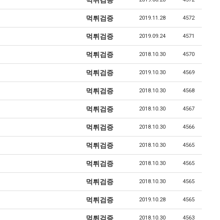
먹튀검증
2019.11.28
4572
먹튀검증
2019.09.24
4571
먹튀검증
2018.10.30
4570
먹튀검증
2019.10.30
4569
먹튀검증
2018.10.30
4568
먹튀검증
2018.10.30
4567
먹튀검증
2018.10.30
4566
먹튀검증
2018.10.30
4565
먹튀검증
2018.10.30
4565
먹튀검증
2018.10.30
4565
먹튀검증
2019.10.28
4565
먹튀검증
2018.10.30
4563