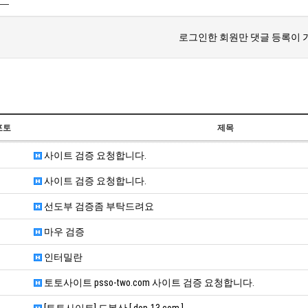
로그인한 회원만 댓글 등록이 
포토
제목
사이트 검증 요청합니다.
사이트 검증 요청합니다.
선도부 검증좀 부탁드려요
마우 검증
인터밀란
토토사이트 psso-two.com 사이트 검증 요청합니다.
[토토사이트] 도봉산 [ dop-13.com ]