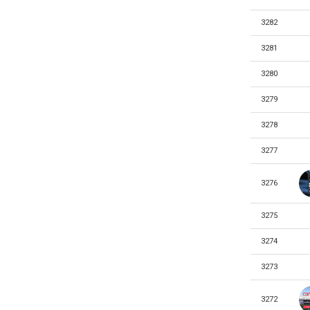
3282
3281
3280
3279
3278
3277
3276
3275
3274
3273
3272