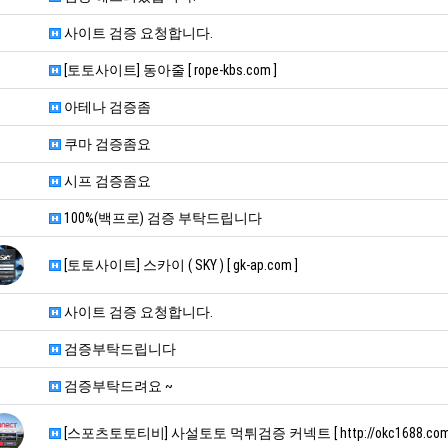
사이트 검증 요청합니다.
[토토사이트] 동아줄 [ rope-kbs.com ]
아테나 검증좀
쿠마 검증좀요
시프 검증좀요
100%(백프로) 검증 부탁드립니다
[토토사이트] 스카이 ( SKY ) [ gk-ap.com ]
사이트 검증 요청합니다.
검증부탁드립니다
검증부탁드려요 ~
[스포츠토토티비] 사설토토 먹튀검증 커넥트 [ http://okc1688.com/