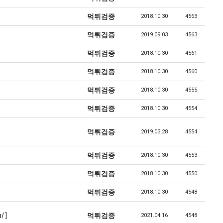
먹튀검증
2018.10.30
4563
먹튀검증
2019.09.03
4563
먹튀검증
2018.10.30
4561
먹튀검증
2018.10.30
4560
먹튀검증
2018.10.30
4555
먹튀검증
2018.10.30
4554
먹튀검증
2019.03.28
4554
먹튀검증
2018.10.30
4553
먹튀검증
2018.10.30
4550
먹튀검증
2018.10.30
4548
 ]
먹튀검증
2021.04.16
4548