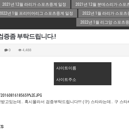
2021년 12월 라리가 스포츠중계 일정
2021년 12월 분데스리가 스
2022년 1월 프리미어리그 스포츠중계 일정
2022년 1월 라리가 스포
2022년 1월 리그앙 스포츠
검증좀 부탁드립니다.!
0
4,488
사이트이름
사이트주소
받고있는데.. 혹시몰라서 검증부탁드립니다!!! (구) 스타라는데.. 구 
ts