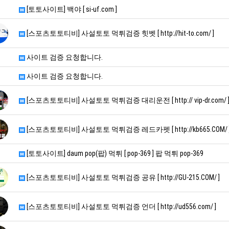
[토토사이트] 백야 [ si-uf.com ]
[스포츠토토티비] 사설토토 먹튀검증 힛벳 [ http://hit-to.com/ ]
사이트 검증 요청합니다.
사이트 검증 요청합니다.
[스포츠토토티비] 사설토토 먹튀검증 대리운전 [ http:// vip-dr.com/ 
[스포츠토토티비] 사설토토 먹튀검증 레드카펫 [ http://kb665.COM/ 
[토토사이트] daum pop(팝) 먹튀 [ pop-369 ] 팝 먹튀 pop-369
[스포츠토토티비] 사설토토 먹튀검증 공유 [ http://GU-215.COM/ ]
[스포츠토토티비] 사설토토 먹튀검증 언더 [ http://ud556.com/ ]