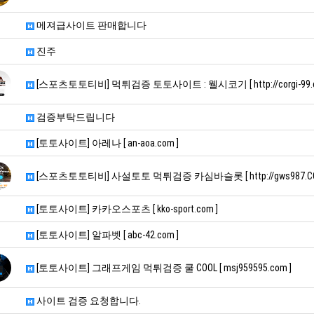
메져급사이트 판매합니다
진주
[스포츠토토티비] 먹튀검증 토토사이트 : 웰시코기 [ http://corgi-99.c
검증부탁드립니다
[토토사이트] 아레나 [ an-aoa.com ]
[스포츠토토티비] 사설토토 먹튀검증 카심바슬롯 [ http://gws987.CO
[토토사이트] 카카오스포츠 [ kko-sport.com ]
[토토사이트] 알파벳 [ abc-42.com ]
[토토사이트] 그래프게임 먹튀검증 쿨 COOL [ msj959595.com ]
사이트 검증 요청합니다.