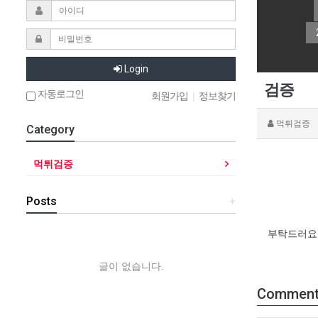
Login
검증
자동로그인
회원가입
|
정보찾기
먹튀검증
Category
먹튀검증
Posts
+
부탁드러요
글이 없습니다.
Commen