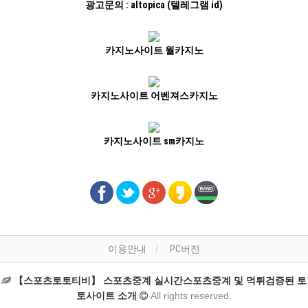
광고문의 : altopica (텔레그램 id)
카지노사이트 월카지노
카지노사이트 어벤져스카지노
카지노사이트 sm카지노
이용안내
PC버전
【스포츠토토티비】 스포츠중계 실시간스포츠중계 및 먹튀검증된 토
토사이트 소개
All rights reserved.