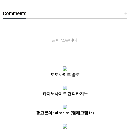
Comments
+
글이 없습니다.
토토사이트 솔로
카지노사이트 캔디카지노
광고문의 : altopica (텔레그램 id)