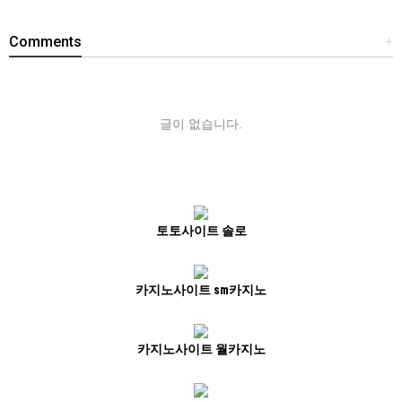
Comments
+
글이 없습니다.
토토사이트 솔로
카지노사이트 sm카지노
카지노사이트 월카지노