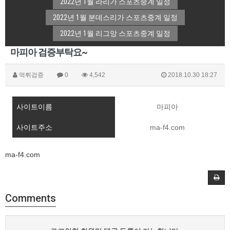
2022년 1월 라리가 스포츠중계 일정
2022년 1월 분데스리가 스포츠중계 일정
2022년 1월 리그앙 스포츠중계 일정
마피아 검증부탁요~
먹튀검증
0
4,542
2018.10.30 18:27
사이트이름
마피아
사이트주소
ma-f4.com
ma-f4.com
Comments