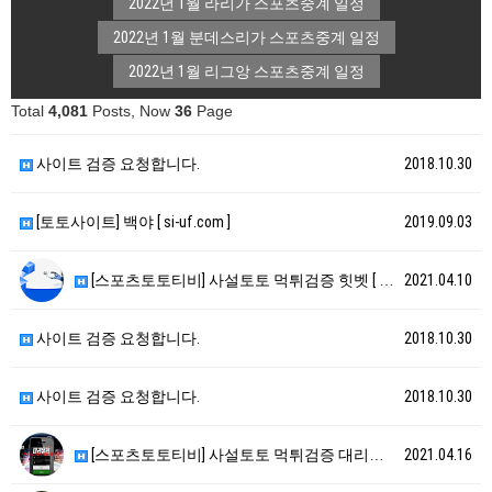
2022년 1월 라리가 스포츠중계 일정
2022년 1월 분데스리가 스포츠중계 일정
2022년 1월 리그앙 스포츠중계 일정
Total
4,081
Posts, Now
36
Page
사이트 검증 요청합니다.
2018.10.30
[토토사이트] 백야 [ si-uf.com ]
2019.09.03
[스포츠토토티비] 사설토토 먹튀검증 힛벳 [ http:…
2021.04.10
사이트 검증 요청합니다.
2018.10.30
사이트 검증 요청합니다.
2018.10.30
[스포츠토토티비] 사설토토 먹튀검증 대리운전 [ htt…
2021.04.16