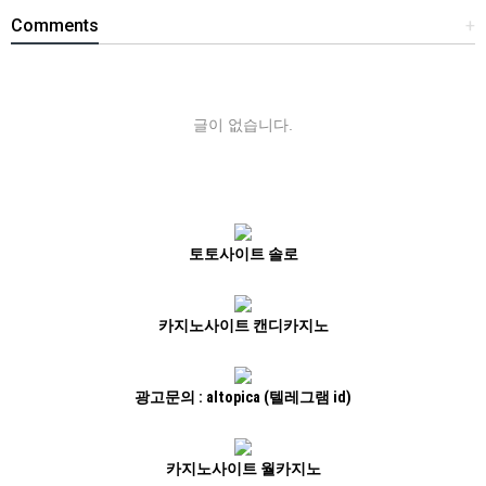
Comments
+
글이 없습니다.
토토사이트 솔로
카지노사이트 캔디카지노
광고문의 : altopica (텔레그램 id)
카지노사이트 월카지노