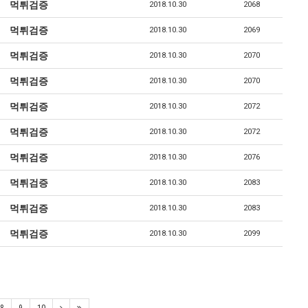
먹튀검증
2018.10.30
2068
먹튀검증
2018.10.30
2069
먹튀검증
2018.10.30
2070
먹튀검증
2018.10.30
2070
먹튀검증
2018.10.30
2072
먹튀검증
2018.10.30
2072
먹튀검증
2018.10.30
2076
먹튀검증
2018.10.30
2083
먹튀검증
2018.10.30
2083
먹튀검증
2018.10.30
2099