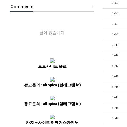
3953
Comments
+
3952
3951
글이 없습니다.
3950
3949
3948
3947
토토사이트 솔로
3946
광고문의 : altopica (텔레그램 id)
3945
3944
광고문의 : altopica (텔레그램 id)
3943
3942
카지노사이트 어벤져스카지노