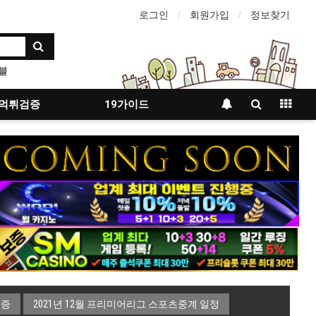
로그인
회원가입
정보찾기
블
먹튀검증
19가이드
검증
2021년 12월 프리미어리그 스포츠중계 일정