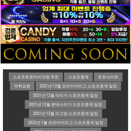
스포츠토토티비닷컴 추천
스포츠중계
토토사이트
먹튀검증
2021년 12월 프리미어리그 스포츠중계 일정
2021년 12월 라리가 스포츠중계 일정
2021년 12월 분데스리가 스포츠중계 일정
2021년 12월 리그앙 스포츠중계 일정
2022년 1월 프리미어리그 스포츠중계 일정