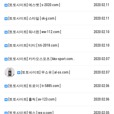
[토토사이트] 에스벳 [ s-2020.com ]
2020.02.11
[토토사이트] 스타일 [ sk-jj.com ]
2020.02.11
[토토사이트] 워너윈 [ ww-112.com ]
2020.02.10
[토토사이트] 티티 [ titi-2018.com ]
2020.02.10
[토토사이트] 카카오스포츠 [ kko-sport.com…
2020.02.07
[토토사이트] 무소유 [ al-ss.com ]
2020.02.07
[토토사이트] 트로이 [ tr-5885.com ]
2020.02.06
[토토사이트] 홀릭 [ av-123.com ]
2020.02.06
[토토사이트] 렉스 [ rex-x.com ]
2020.02.05