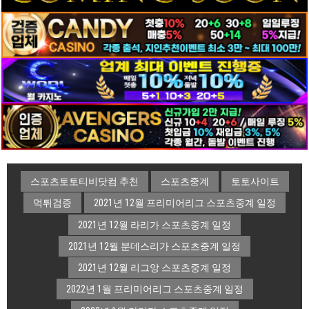
스포츠토토티비닷컴 추천
스포츠중계
토토사이트
먹튀검증
2021년 12월 프리미어리그 스포츠중계 일정
2021년 12월 라리가 스포츠중계 일정
2021년 12월 분데스리가 스포츠중계 일정
2021년 12월 리그앙 스포츠중계 일정
2022년 1월 프리미어리그 스포츠중계 일정