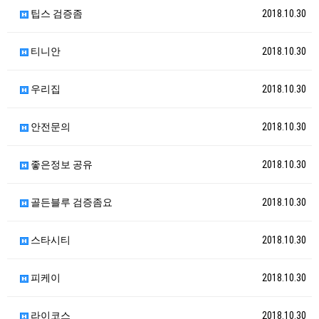
팁스 검증좀
2018.10.30
티니안
2018.10.30
우리집
2018.10.30
안전문의
2018.10.30
좋은정보 공유
2018.10.30
골든블루 검증좀요
2018.10.30
스타시티
2018.10.30
피케이
2018.10.30
라이코스
2018.10.30