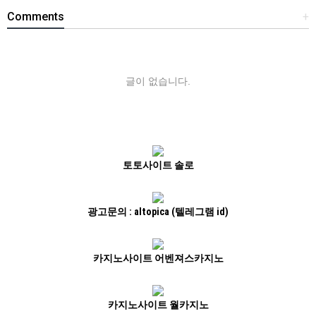
Comments
+
글이 없습니다.
토토사이트 솔로
광고문의 : altopica (텔레그램 id)
카지노사이트 어벤져스카지노
카지노사이트 월카지노