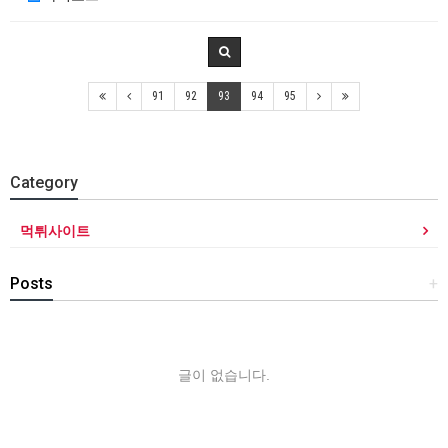
91
92
93
94
95
Category
먹튀사이트
Posts
+
글이 없습니다.