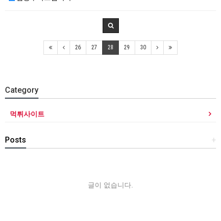
26
27
28
29
30
Category
먹튀사이트
Posts
+
글이 없습니다.