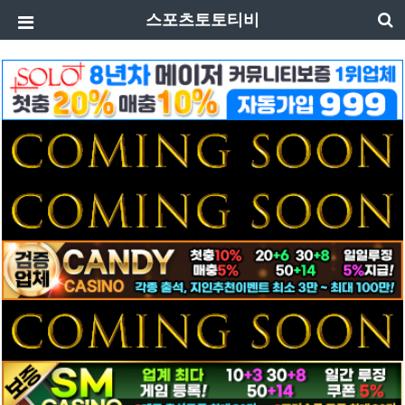
스포츠토토티비