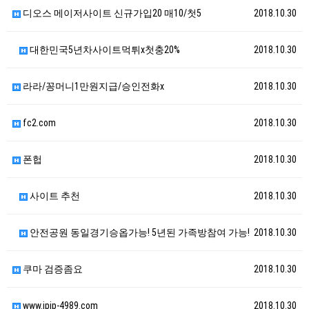
디오스 메이저사이트 신규가입20 매10/첫5
2018.10.30
대한민국5년차사이트먹튀x첫충20%
2018.10.30
라라/꽁머니1만원지급/승인전화x
2018.10.30
fc2.com
2018.10.30
폰헙
2018.10.30
사이트 추천
2018.10.30
안전공원 동일경기승옵가능! 5년된 가족방참여 가능!
2018.10.30
쿠마 검증좀요
2018.10.30
www.jpjp-4989.com
2018.10.30