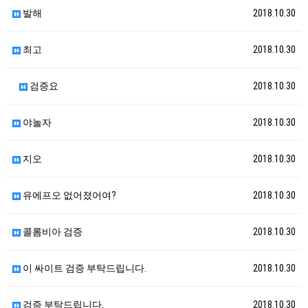
발해
2018.10.30
최고
2018.10.30
검증요
2018.10.30
야놀자
2018.10.30
지오
2018.10.30
유에프오 없어졌어여?
2018.10.30
콜롬비아 검증
2018.10.30
이 싸이트 검증 부탁드립니다.
2018.10.30
검증 부탁드립니다.
2018.10.30