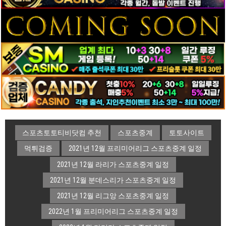
스포츠토토티비닷컴 추천
스포츠중계
토토사이트
먹튀검증
2021년 12월 프리미어리그 스포츠중계 일정
2021년 12월 라리가 스포츠중계 일정
2021년 12월 분데스리가 스포츠중계 일정
2021년 12월 리그앙 스포츠중계 일정
2022년 1월 프리미어리그 스포츠중계 일정