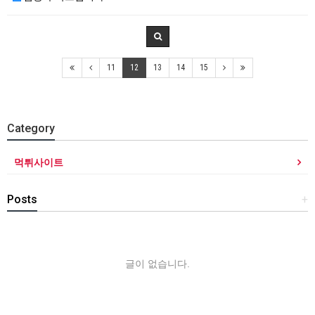
11
12
13
14
15
Category
먹튀사이트
Posts
+
글이 없습니다.