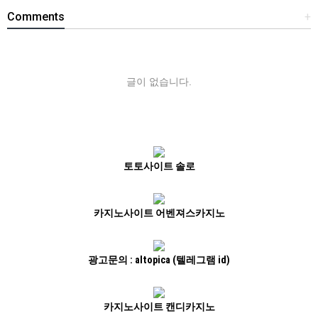
Comments
+
글이 없습니다.
토토사이트 솔로
카지노사이트 어벤져스카지노
광고문의 : altopica (텔레그램 id)
카지노사이트 캔디카지노