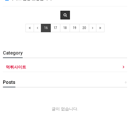
16
17
18
19
20
Category
먹튀사이트
Posts
+
글이 없습니다.