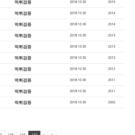
먹튀검증
2018.10.30
2515
먹튀검증
2018.10.30
2514
먹튀검증
2018.10.30
2514
먹튀검증
2018.10.30
2513
먹튀검증
2018.10.30
2513
먹튀검증
2018.10.30
2512
먹튀검증
2018.10.30
2512
먹튀검증
2018.10.30
2511
먹튀검증
2018.10.30
2511
먹튀검증
2018.10.30
2502