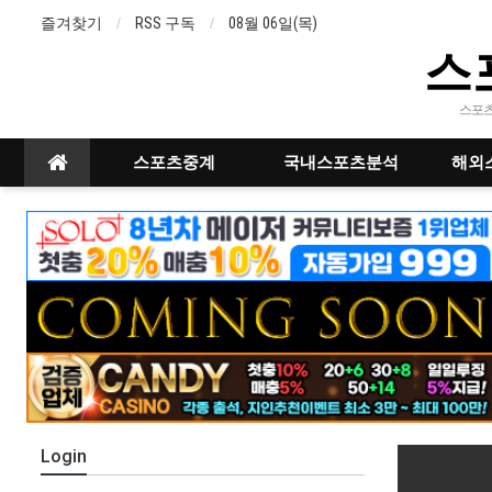
즐겨찾기
RSS 구독
08월 06일(목)
스
스포츠
스포츠중계
국내스포츠분석
해외
Login