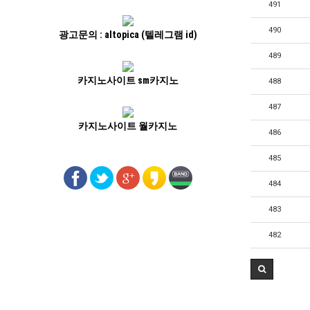
491
490
광고문의 : altopica (텔레그램 id)
489
카지노사이트 sm카지노
488
487
카지노사이트 월카지노
486
485
484
483
482