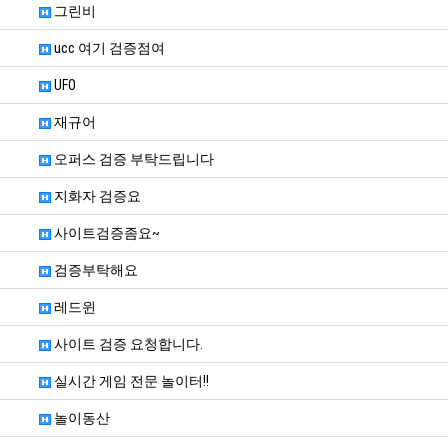
그린비
ucc 여기 검증점여
UFO
재규어
오퍼스 검증 부탁드립니다
지화자 검증요
사이트검증좀요~
검증부탁해요
레드윈
사이트 검증 요청합니다.
실시간 게임 전문 놀이터!!
놀이동산