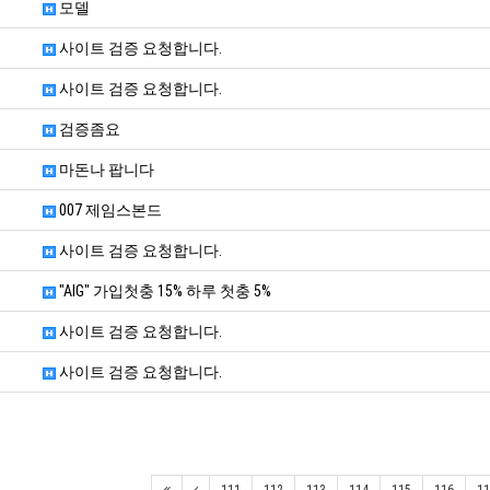
모델
사이트 검증 요청합니다.
사이트 검증 요청합니다.
검증좀요
마돈나 팝니다
007 제임스본드
사이트 검증 요청합니다.
"AIG" 가입첫충 15% 하루 첫충 5%
사이트 검증 요청합니다.
사이트 검증 요청합니다.