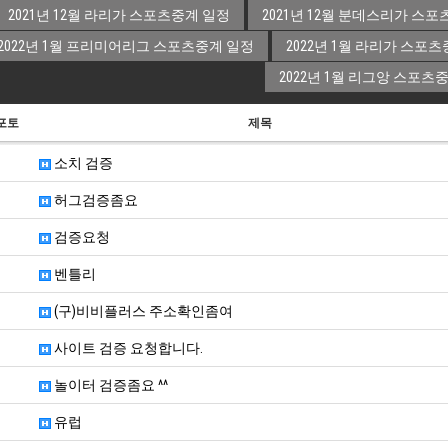
2021년 12월 라리가 스포츠중계 일정
2021년 12월 분데스리가 스
2022년 1월 프리미어리그 스포츠중계 일정
2022년 1월 라리가 스포
2022년 1월 리그앙 스포츠
포토
제목
소치 검증
허그검증좀요
검증요청
벤틀리
(구)비비플러스 주소확인좀여
사이트 검증 요청합니다.
놀이터 검증좀요 ^^
유럽