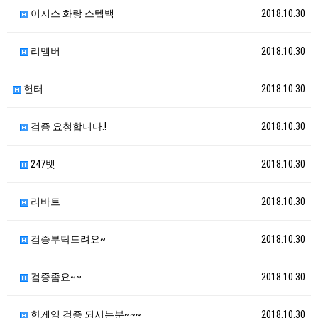
이지스 화랑 스텝백
2018.10.30
리멤버
2018.10.30
헌터
2018.10.30
검증 요청합니다.!
2018.10.30
247뱃
2018.10.30
리바트
2018.10.30
검증부탁드려요~
2018.10.30
검증좀요~~
2018.10.30
한게임 검증 되시는분~~~
2018.10.30