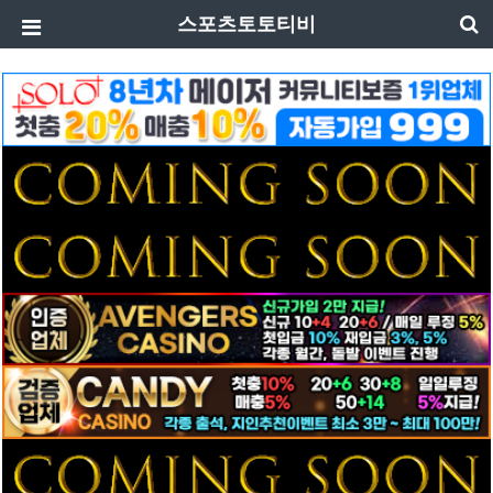
스포츠토토티비