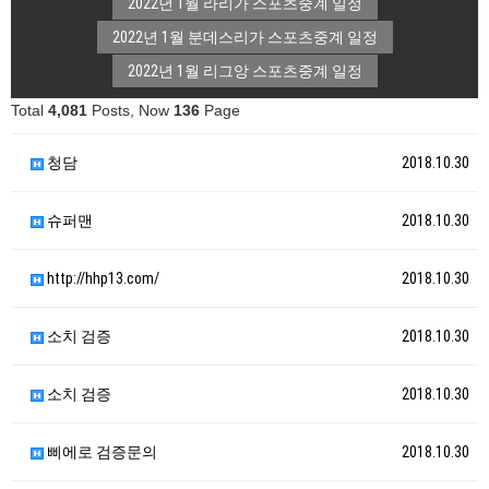
2022년 1월 라리가 스포츠중계 일정
2022년 1월 분데스리가 스포츠중계 일정
2022년 1월 리그앙 스포츠중계 일정
Total
4,081
Posts, Now
136
Page
청담
2018.10.30
슈퍼맨
2018.10.30
http://hhp13.com/
2018.10.30
소치 검증
2018.10.30
소치 검증
2018.10.30
삐에로 검증문의
2018.10.30