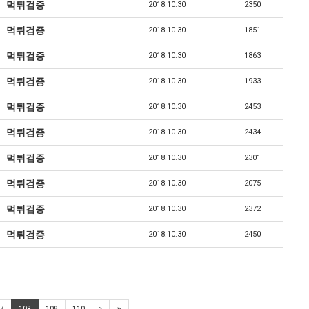
먹튀검증
2018.10.30
2350
먹튀검증
2018.10.30
1851
먹튀검증
2018.10.30
1863
먹튀검증
2018.10.30
1933
먹튀검증
2018.10.30
2453
먹튀검증
2018.10.30
2434
먹튀검증
2018.10.30
2301
먹튀검증
2018.10.30
2075
먹튀검증
2018.10.30
2372
먹튀검증
2018.10.30
2450