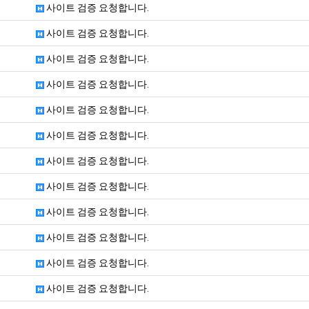
사이트 검증 요청합니다.
사이트 검증 요청합니다.
사이트 검증 요청합니다.
사이트 검증 요청합니다.
사이트 검증 요청합니다.
사이트 검증 요청합니다.
사이트 검증 요청합니다.
사이트 검증 요청합니다.
사이트 검증 요청합니다.
사이트 검증 요청합니다.
사이트 검증 요청합니다.
사이트 검증 요청합니다.