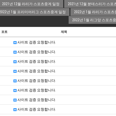
2021년 12월 라리가 스포츠중계 일정
2021년 12월 분데스리가 스
2022년 1월 프리미어리그 스포츠중계 일정
2022년 1월 라리가 스포
2022년 1월 리그앙 스포츠
포토
제목
사이트 검증 요청합니다.
사이트 검증 요청합니다.
사이트 검증 요청합니다.
사이트 검증 요청합니다.
사이트 검증 요청합니다.
사이트 검증 요청합니다.
사이트 검증 요청합니다.
사이트 검증 요청합니다.