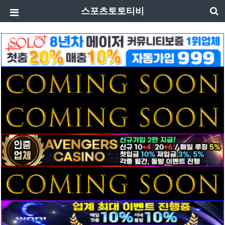
스포츠토토티비