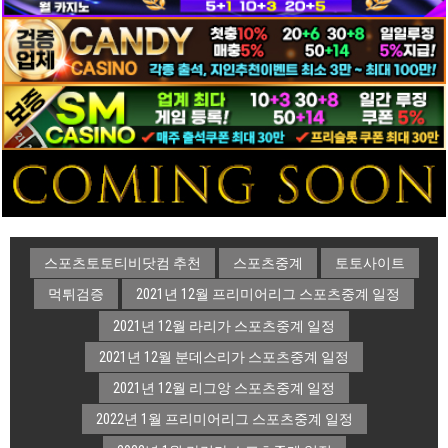
스포츠토토티비닷컴 추천
스포츠중계
토토사이트
먹튀검증
2021년 12월 프리미어리그 스포츠중계 일정
2021년 12월 라리가 스포츠중계 일정
2021년 12월 분데스리가 스포츠중계 일정
2021년 12월 리그앙 스포츠중계 일정
2022년 1월 프리미어리그 스포츠중계 일정