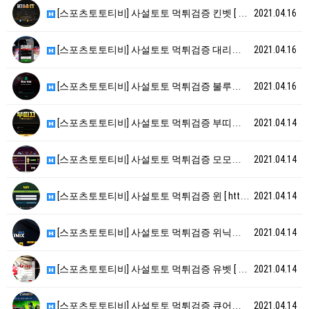
[스포츠토토티비] 사설토토 먹튀검증 킨벳 [ http:…
2021.04.16
[스포츠토토티비] 사설토토 먹튀검증 대리운전 [ htt…
2021.04.16
[스포츠토토티비] 사설토토 먹튀검증 불루홀 [ http…
2021.04.16
[스포츠토토티비] 사설토토 먹튀검증 부띠끄 [ http…
2021.04.14
[스포츠토토티비] 사설토토 먹튀검증 모모벳 [ http…
2021.04.14
[스포츠토토티비] 사설토토 먹튀검증 윈 [ http:/…
2021.04.14
[스포츠토토티비] 사설토토 먹튀검증 위닉스 [ http…
2021.04.14
[스포츠토토티비] 사설토토 먹튀검증 유벳 [ http:…
2021.04.14
[스포츠토토티비] 사설토토 먹튀검증 큐어벳 [ http…
2021.04.14