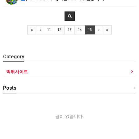
11
12
13
14
15
Category
먹튀사이트
Posts
+
글이 없습니다.