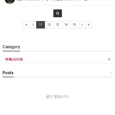
11
12
13
14
15
Category
먹튀사이트
Posts
+
글이 없습니다.