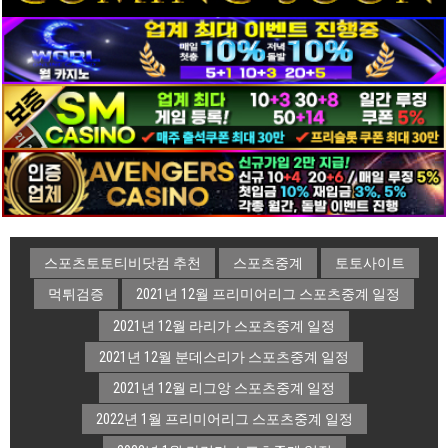
스포츠토토티비닷컴 추천
스포츠중계
토토사이트
먹튀검증
2021년 12월 프리미어리그 스포츠중계 일정
2021년 12월 라리가 스포츠중계 일정
2021년 12월 분데스리가 스포츠중계 일정
2021년 12월 리그앙 스포츠중계 일정
2022년 1월 프리미어리그 스포츠중계 일정