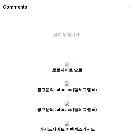
Comments
+
글이 없습니다.
토토사이트 솔로
광고문의 : altopica (텔레그램 id)
광고문의 : altopica (텔레그램 id)
카지노사이트 어벤져스카지노