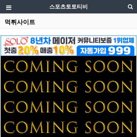
스포츠토토티비
먹튀사이트