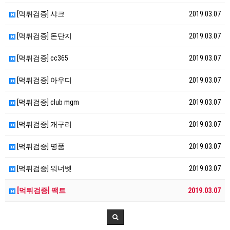
[먹튀검증] 샤크
2019.03.07
[먹튀검증] 돈단지
2019.03.07
[먹튀검증] cc365
2019.03.07
[먹튀검증] 아우디
2019.03.07
[먹튀검증] club mgm
2019.03.07
[먹튀검증] 개구리
2019.03.07
[먹튀검증] 명품
2019.03.07
[먹튀검증] 워너벳
2019.03.07
[먹튀검증] 팩트
2019.03.07