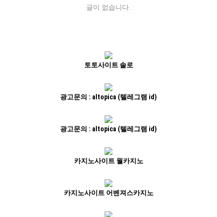
글이 없습니다.
토토사이트 솔로
광고문의 : altopica (텔레그램 id)
광고문의 : altopica (텔레그램 id)
카지노사이트 월카지노
카지노사이트 어벤져스카지노