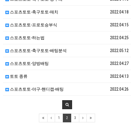
스포츠토토-축구토토-매치
2022.04.18
스포츠토토-프로토승부식
2022.04.15
스포츠토토-하는법
2022.04.25
스포츠토토-축구토토-배팅분석
2022.05.12
스포츠토토-양방배팅
2022.04.27
토토 종류
2022.04.13
스포츠토토-야구-핸디캡-배팅
2022.04.26
1
2
3