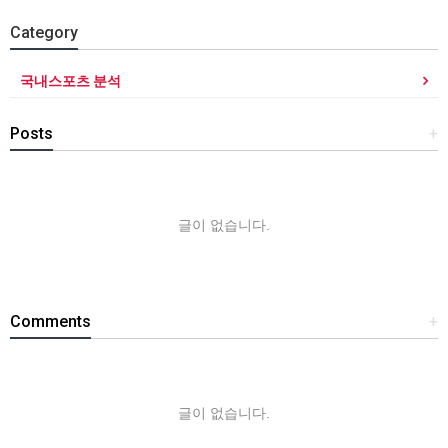
Category
국내스포츠 분석
Posts
+
글이 없습니다.
Comments
+
글이 없습니다.